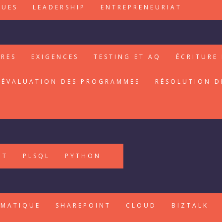
QUES
LEADERSHIP
ENTREPRENEURIAT
IRES
EXIGENCES
TESTING ET AQ
ÉCRITURE 
ÉVALUATION DES PROGRAMMES
RÉSOLUTION D
PT
PLSQL
PYTHON
RMATIQUE
SHAREPOINT
CLOUD
BIZTALK