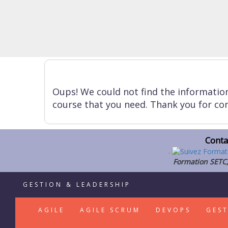
Oups! We could not find the informatio
course that you need. Thank you for con
Conta
.
Formation SETC,
GESTION & LEADERSHIP
AGILE
AGILE SCRUM
DEVOPS
GES