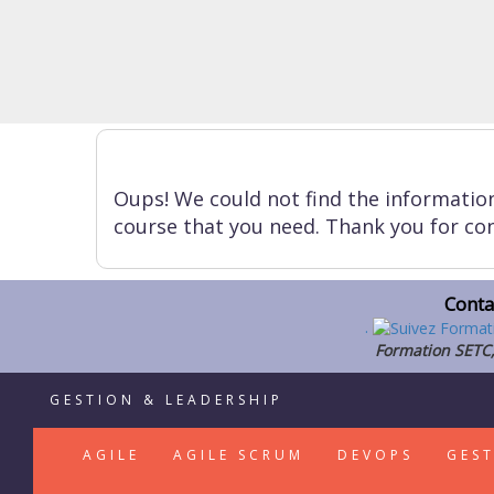
Oups! We could not find the informatio
course that you need. Thank you for con
Conta
.
Formation SETC,
GESTION & LEADERSHIP
AGILE
AGILE SCRUM
DEVOPS
GES