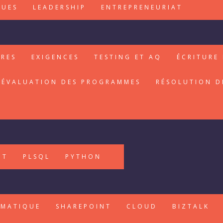
QUES
LEADERSHIP
ENTREPRENEURIAT
IRES
EXIGENCES
TESTING ET AQ
ÉCRITURE 
ÉVALUATION DES PROGRAMMES
RÉSOLUTION D
PT
PLSQL
PYTHON
RMATIQUE
SHAREPOINT
CLOUD
BIZTALK