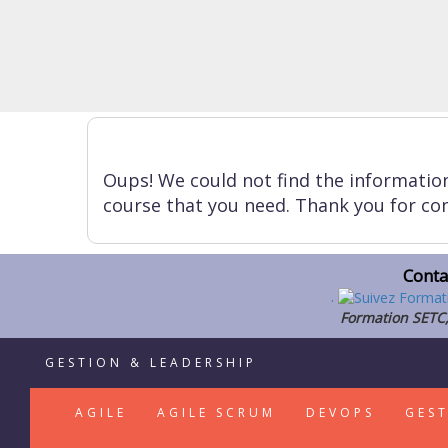
Oups! We could not find the informatio
course that you need. Thank you for con
Conta
.
Formation SETC,
GESTION & LEADERSHIP
AGILE
AGILE SCRUM
DEVOPS
GES