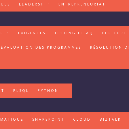
QUES
LEADERSHIP
ENTREPRENEURIAT
IRES
EXIGENCES
TESTING ET AQ
ÉCRITURE 
ÉVALUATION DES PROGRAMMES
RÉSOLUTION D
PT
PLSQL
PYTHON
RMATIQUE
SHAREPOINT
CLOUD
BIZTALK