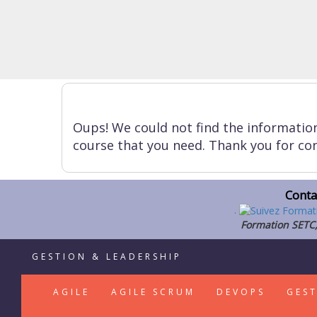
Oups! We could not find the informatio
course that you need. Thank you for con
Conta
.
Formation SETC,
GESTION & LEADERSHIP
AGILE
AGILE SCRUM
DEVOPS
GES